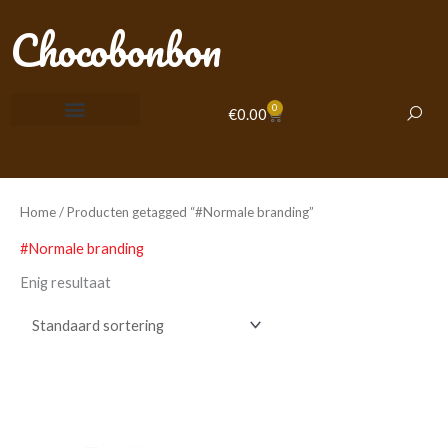
Ga
Chocobonbon
naar
de
inhoud
0
Winkelwagen
€
0.00
Home
/ Producten getagged “#Normale branding”
#Normale branding
Enig resultaat