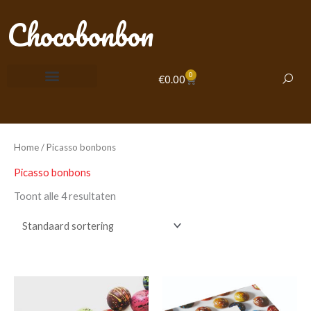
Ga
Chocobonbon
naar
de
inhoud
0
Winkelwagen
€
0.00
Home
/ Picasso bonbons
Picasso bonbons
Toont alle 4 resultaten