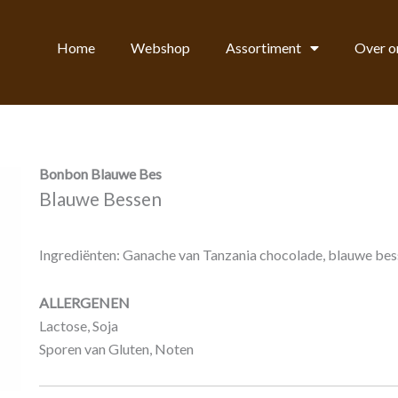
Home
Webshop
Assortiment
Over o
Bonbon Blauwe Bes
Blauwe Bessen
Ingrediënten: Ganache van Tanzania chocolade, blauwe bes
ALLERGENEN
Lactose, Soja
Sporen van Gluten, Noten